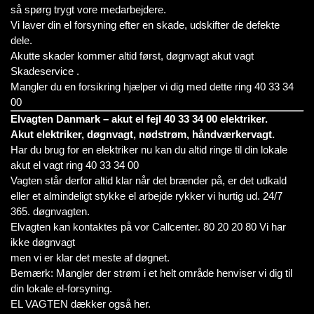
så spørg trygt vore medarbejdere.
Vi laver din el forsyning efter en skade, udskifter de defekte
dele.
Akutte skader kommer altid først, døgnvagt akut vagt
Skadeservice .
Mangler du en forsikring hjælper vi dig med dette ring 40 33 34
00
Elvagten Danmark – akut el fejl 40 33 34 00 elektriker.
Akut elektriker, døgnvagt, nødstrøm, håndværkervagt.
Har du brug for en elektriker nu kan du altid ringe til din lokale
akut el vagt ring 40 33 34 00
Vagten står derfor altid klar når det brænder på, er det udkald
eller et almindeligt stykke el arbejde rykker vi hurtig ud. 24/7
365. døgnvagten.
Elvagten kan kontaktes på vor Callcenter. 80 20 20 80 Vi har
ikke døgnvagt
men vi er klar det meste af døgnet.
Bemærk: Mangler der strøm i et helt område henviser vi dig til
din lokale el-forsyning.
EL VAGTEN dækker også her.